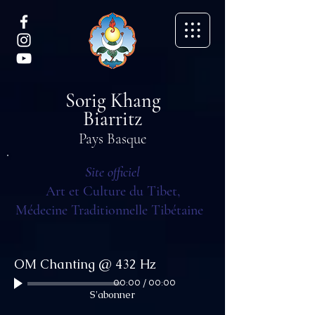
Sorig Khang
Biarritz
Pays Basque
Site officiel
Art et Culture du Tibet,
Médecine Traditionnelle Tibétaine
OM Chanting @ 432 Hz
00:00
/
00:00
S'abonner