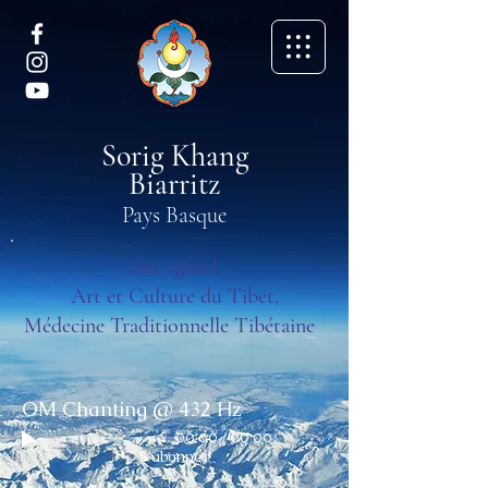
Sorig Khang
Biarritz
Pays Basque
Site officiel
Art et Culture du Tibet,
Médecine Traditionnelle Tibétaine
OM Chanting @ 432 Hz
00:00
/
00:00
S'abonner