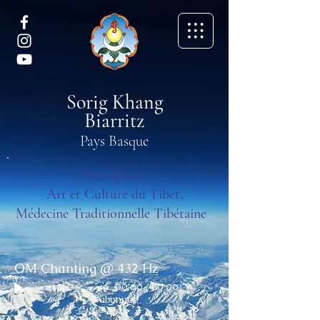
Sorig Khang
Biarritz
Pays Basque
Site officiel
Art et Culture du Tibet,
Médecine Traditionnelle Tibétaine
OM Chanting @ 432 Hz
00:00
/
00:00
S'abonner