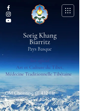
Sorig Khang
Biarritz
Pays Basque
Site officiel
Art et Culture du Tibet,
Médecine Traditionnelle Tibétaine
OM Chanting @ 432 Hz
00:00
/
00:00
S'abonner