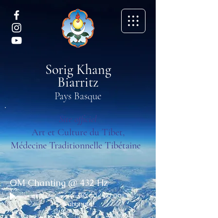
Sorig Khang
Biarritz
Pays Basque
Site officiel
Art et Culture du Tibet,
Médecine Traditionnelle Tibétaine
OM Chanting @ 432 Hz
00:00
/
00:00
S'abonner