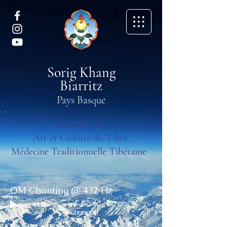
Sorig Khang
Biarritz
Pays Basque
Site officiel
Art et Culture du Tibet,
Médecine Traditionnelle Tibétaine
OM Chanting @ 432 Hz
00:00
/
00:00
S'abonner