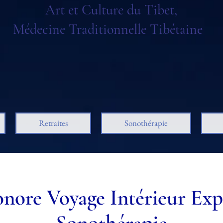
Art et Culture du Tibet,
Médecine Traditionnelle Tibétaine
Retraites
Sonothérapie
onore Voyage Intérieur Exp