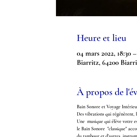
Heure et lieu
04 mars 2022, 18:30 –
Biarritz, 64200 Biarr
À propos de l'
Bain Sonore et Voyage Intérieu
Des vibrations qui régénèrent, l
Une  musique qui élève votre es
le Bain Sonore  "classique" acco
du tambour et d'autres  instru