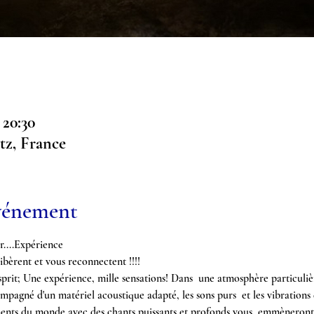
 20:30
itz, France
événement
r....Expérience
ibèrent et vous reconnectent !!!! 
prit; Une expérience, mille sensations! Dans  une atmosphère particulièr
mpagné d'un matériel acoustique adapté, les sons purs  et les vibrations d
ments du monde avec des chants puissants et profonds vous  emmèneront