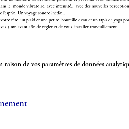
ns le  monde vibratoire, avec intensité... avec des nouvelles perceptions
 l'esprit.  Un voyage sonore inédit...
otre tête, un plaid et une petite  bouteille d'eau et un tapis de yoga po
vez 5 mn avant afin de régler et de vous  installer tranquillement.
 raison de vos paramètres de données analytiqu
vénement