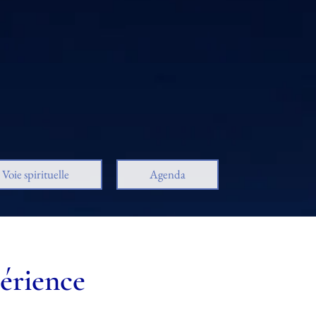
Voie spirituelle
Agenda
érience