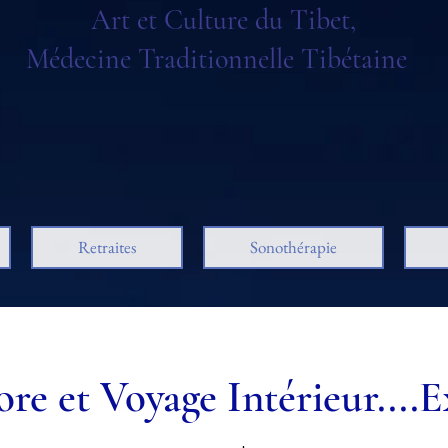
Art et Culture du Tibet,
Médecine Traditionnelle Tibétaine
Retraites
Sonothérapie
re et Voyage Intérieur....