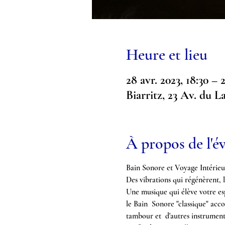
Heure et lieu
28 avr. 2023, 18:30 – 
Biarritz, 23 Av. du L
À propos de l'
Bain Sonore et Voyage Intérieu
Des vibrations qui régénèrent, l
Une musique qui élève votre esp
le Bain  Sonore "classique" acco
tambour et  d'autres instrumen