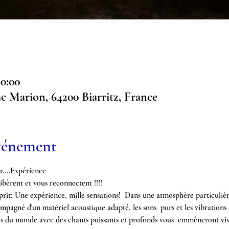
20:00
ac Marion, 64200 Biarritz, France
événement
r....Expérience
ibèrent et vous reconnectent !!!!
rit; Une expérience, mille sensations!  Dans une atmosphère particulière
mpagné d'un matériel acoustique adapté, les sons  purs et les vibrations 
ts du monde avec des chants puissants et profonds vous  emmèneront viv