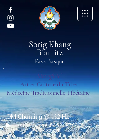
Sorig Khang
Biarritz
Pays Basque
Site officiel
Art et Culture du Tibet,
Médecine Traditionnelle Tibétaine
OM Chanting @ 432 Hz
00:00
/
00:00
S'abonner