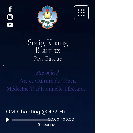
Sorig Khang
Biarritz
Pays Basque
Site officiel
Art et Culture du Tibet,
Médecine Traditionnelle Tibétaine
OM Chanting @ 432 Hz
00:00
/
00:00
S'abonner